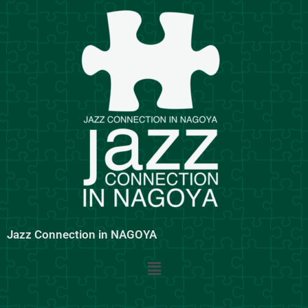
内
容
を
ス
キ
ッ
プ
Jazz Connection in NAGOYA
メ
ニ
ュ
ー