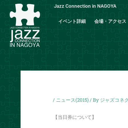
内
Jazz Connection in NAGOYA
容
を
イベント詳細
会場・アクセス
ス
キ
ッ
プ
/
ニュース(2015)
/ By
ジャズコネク
【当日券について】