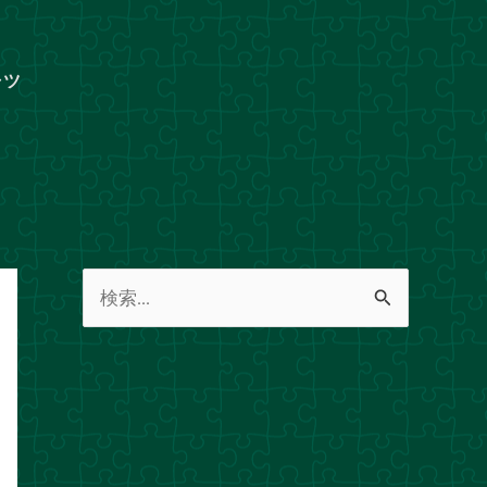
ャツ
検
索
対
象
: