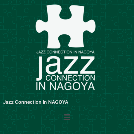
内
容
を
ス
キ
ッ
プ
Jazz Connection in NAGOYA
メ
ニ
ュ
ー