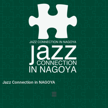
内
容
を
ス
キ
ッ
プ
Jazz Connection in NAGOYA
メ
ニ
ュ
ー