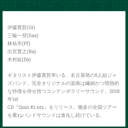
伊藤寛哲(Gt)
三輪一登(Sax)
林祐市(Pf)
出宮寛之(Ba)
木村紘(Ds)
ギタリスト伊藤寛哲率いる、名古屋発の5人組ジャ
ズバンド。完全オリジナルの楽曲は繊細かつ情熱的
な特徴を併せ持つコンテンポラリーサウンド。2018
年1st
CD『Quin Kr.ntz』をリリース。幾多の全国ツアー
を重ねバンドサウンドは進化し続けている。