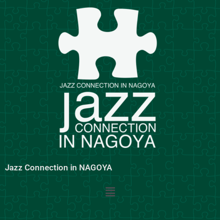
内
容
を
ス
キ
ッ
プ
Jazz Connection in NAGOYA
メ
ニ
ュ
ー