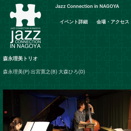
内
Jazz Connection in NAGOYA
容
を
イベント詳細
会場・アクセス
ス
キ
ッ
プ
森永理美トリオ
森永理美(P) 出宮寛之(B) 大森ひろ(D)