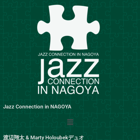
内
容
を
ス
キ
ッ
プ
Jazz Connection in NAGOYA
メ
ニ
ュ
渡辺翔太 & Marty Holoubekデュオ
ー