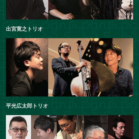
出宮寛之トリオ
平光広太郎トリオ