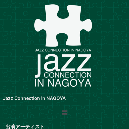
内
容
を
ス
キ
ッ
プ
Jazz Connection in NAGOYA
メ
ニ
ュ
出演アーティスト
ー