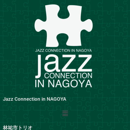
内
容
を
ス
キ
ッ
プ
Jazz Connection in NAGOYA
メ
ニ
ュ
林祐市トリオ
ー