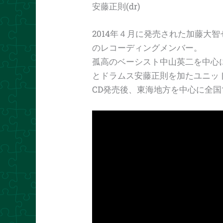
安藤正則(dr)
2014年４月に発売された加藤大智セカン
のレコーディングメンバー。
孤高のベーシスト中山英二を中心
とドラムス安藤正則を加たユニッ
CD発売後、東海地方を中心に全