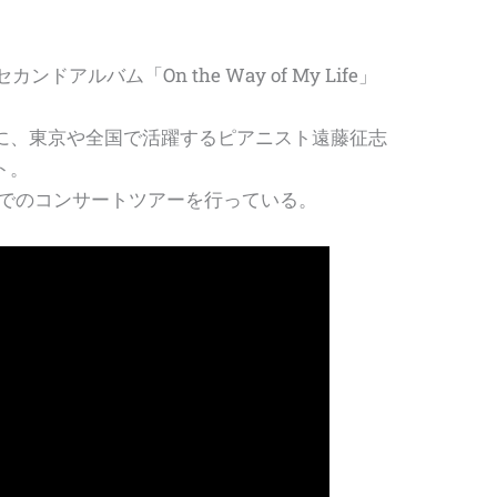
ドアルバム「On the Way of My Life」
に、東京や全国で活躍するピアニスト遠藤征志
ト。
国でのコンサートツアーを行っている。