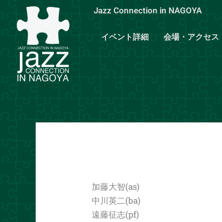
内
Jazz Connection in NAGOYA
容
を
イベント詳細
会場・アクセス
ス
キ
ッ
プ
加藤大智(as)
中川英二(ba)
遠藤征志(pf)