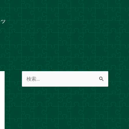
ャツ
検
索
対
象
: