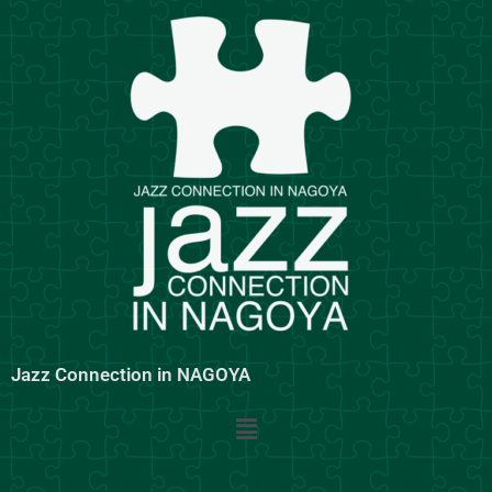
内
容
を
ス
キ
ッ
プ
Jazz Connection in NAGOYA
メ
ニ
ュ
ー