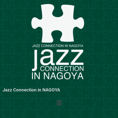
内
容
を
ス
キ
ッ
プ
Jazz Connection in NAGOYA
メ
ニ
ュ
ー