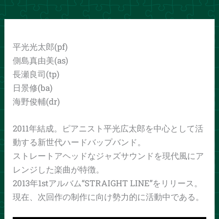
平光光太郎(pf)
側島真由美(as)
長瀬良司(tp)
日景修(ba)
海野俊輔(dr)
2011年結成。ピアニスト平光広太郎を中心として活
動する新世代ハードバップバンド。
ストレートアヘッドなジャズサウンドを現代風にア
レンジした楽曲が特徴。
2013年1stアルバム“STRAIGHT LINE”をリリース。
現在、次回作の制作に向け勢力的に活動中である。