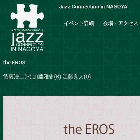
内
Jazz Connection in NAGOYA
容
を
イベント詳細
会場・アクセス
ス
キ
ッ
プ
the EROS
後藤浩二(P) 加藤雅史(B) 江藤良人(D)