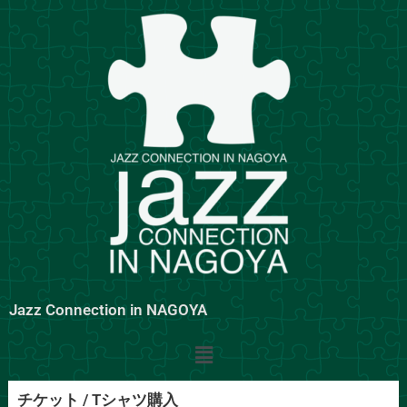
内
容
を
ス
キ
ッ
プ
Jazz Connection in NAGOYA
メ
ニ
ュ
チケット / Tシャツ購入
ー