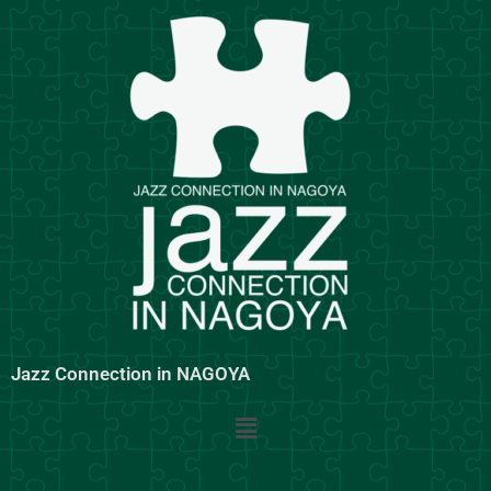
内
容
を
ス
キ
ッ
プ
Jazz Connection in NAGOYA
メ
ニ
ュ
ー