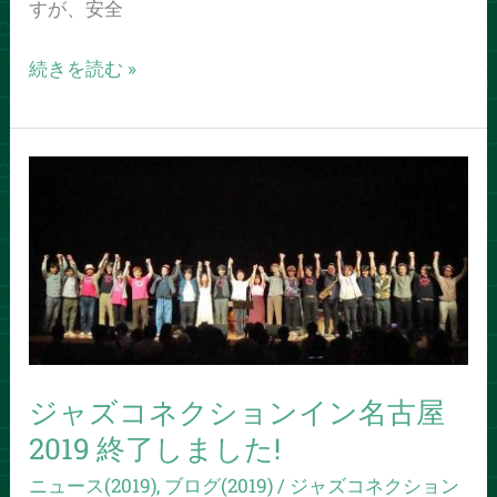
知
すが、安全
ら
続きを読む »
せ
ジ
ャ
ズ
コ
ネ
ク
シ
ョ
ジャズコネクションイン名古屋
ン
2019 終了しました!
イ
ン
ニュース(2019)
,
ブログ(2019)
/
ジャズコネクション