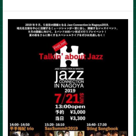
7/21
Talkin’
about
Jazz