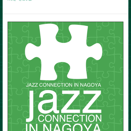
名
古
屋
ミ
ュ
ー
ジ
シ
ャ
ン
が
発
信