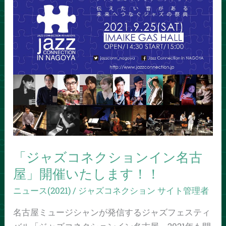
ャ
ズ
コ
ネ
ク
シ
ョ
ン
イ
ン
名
「ジャズコネクションイン名古
古
屋」開催いたします！！
屋」
開
ニュース(2021)
/
ジャズコネクション サイト管理者
催
名古屋ミュージシャンが発信するジャズフェスティ
い