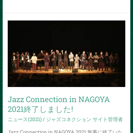
ネ
ク
シ
Jazz
ョ
Connection
ン
in
イ
NAGOYA
ン
2021
名
終
古
了
屋」
し
2022
ま
年
Jazz Connection in NAGOYA
し
も
た!
2021終了しました!
開
催
ニュース(2021)
/
ジャズコネクション サイト管理者
い
Jazz Connection in NAGOYA 2021 無事に終了いた