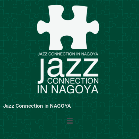
内
容
を
ス
キ
ッ
プ
Jazz Connection in NAGOYA
メ
ニ
ュ
ー