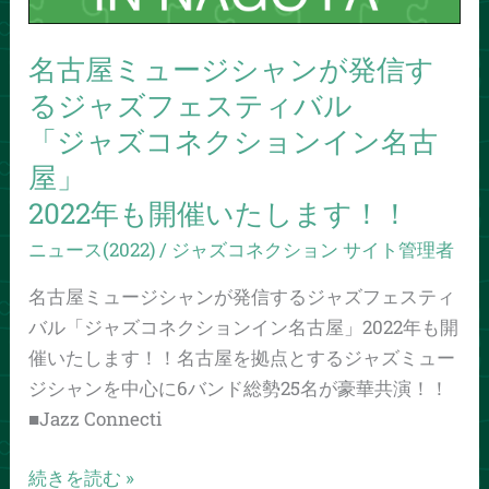
す
る
名古屋ミュージシャンが発信す
ジ
ャ
るジャズフェスティバル
ズ
「ジャズコネクションイン名古
フ
屋」
ェ
2022年も開催いたします！！
ス
テ
ニュース(2022)
/
ジャズコネクション サイト管理者
ィ
名古屋ミュージシャンが発信するジャズフェスティ
バ
バル「ジャズコネクションイン名古屋」2022年も開
ル
催いたします！！名古屋を拠点とするジャズミュー
「ジ
ジシャンを中心に6バンド総勢25名が豪華共演！！
ャ
■Jazz Connecti
ズ
コ
続きを読む »