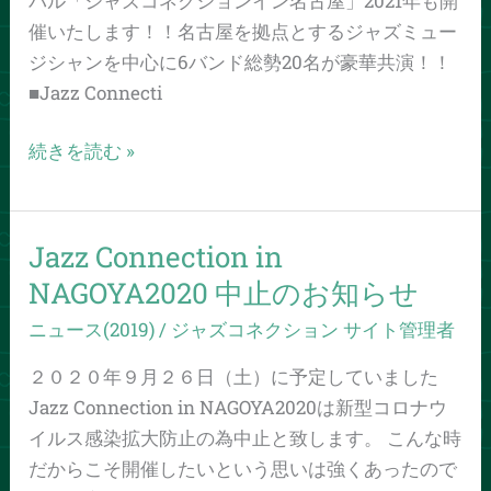
バル「ジャズコネクションイン名古屋」2021年も開
た
催いたします！！名古屋を拠点とするジャズミュー
し
ジシャンを中心に6バンド総勢20名が豪華共演！！
ま
■Jazz Connecti
す！！
続きを読む »
Jazz Connection in
Jazz
Connection
NAGOYA2020 中止のお知らせ
in
ニュース(2019)
/
ジャズコネクション サイト管理者
NAGOYA2020
中
２０２０年９月２６日（土）に予定していました
止
Jazz Connection in NAGOYA2020は新型コロナウ
の
イルス感染拡大防止の為中止と致します。 こんな時
お
だからこそ開催したいという思いは強くあったので