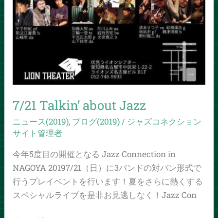
7/21 Talkin’ about Jazz
ニュース(2019)
,
ブログ(2019)
/
ジャズコネクション
サイト管理者
今年5度目の開催となる Jazz Connection in
NAGOYA 20197/21（日）に3バンドの対バン形式で
行うプレイベントを行います！夏をさらに熱くする
スペシャルライブを是非お見逃しなく！Jazz Con