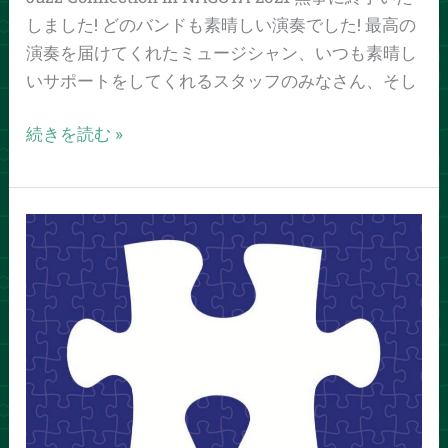
た
しました! どのバンドも素晴しい演奏でした! 最高の
し
演奏を届けてくれたミュージシャン、いつも素晴し
ま
いサポートをしてくれるスタッフのみなさん、そし
す！！
続きを読む »
公
演
の
ネ
ッ
ト
配
信