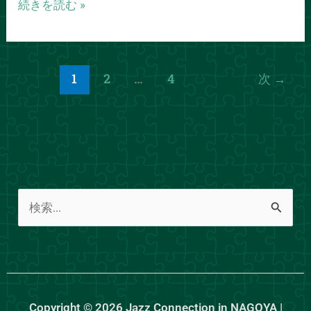
続きを読む »
1
2
…
4
次
→
検
索
対
象
:
Copyright © 2026 Jazz Connection in NAGOYA |