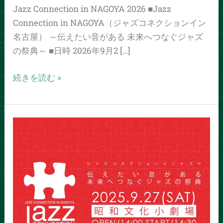
Jazz Connection in NAGOYA 2026 ■Jazz
Connection in NAGOYA（ジャズコネクションイン
名古屋） ～伝えたい音がある 未来へつなぐジャズ
の祭典～ ■日時 2026年9月2 […]
続きを読む »
Jazz
Connection
in
NAGOYA
2025
開
催
し