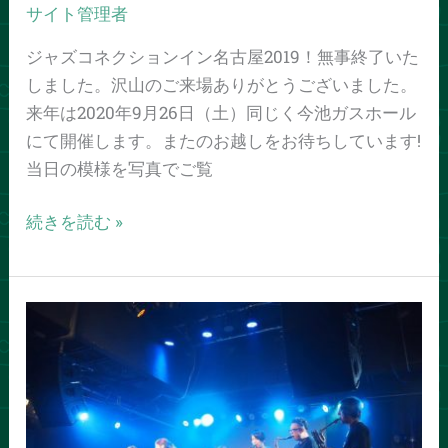
サイト管理者
名
古
ジャズコネクションイン名古屋2019！無事終了いた
屋
しました。沢山のご来場ありがとうございました。
2019
来年は2020年9月26日（土）同じく今池ガスホール
終
にて開催します。またのお越しをお待ちしています!
了
当日の模様を写真でご覧
し
ま
続きを読む »
し
た!
チ
ケ
ッ
ト
発