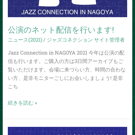
を
行
い
ま
公演のネット配信を行います!
す!
ニュース(2021)
/
ジャズコネクション サイト管理者
Jazz Connection in NAGOYA 2021 今年は公演の配
信も行います。ご購入の方は3日間アーカイブもご
覧いただけます。会場に来づらい方、時間の合わな
い方、是非モニターごしにお会いしましょう! 是非
こち
続きを読む »
「ジ