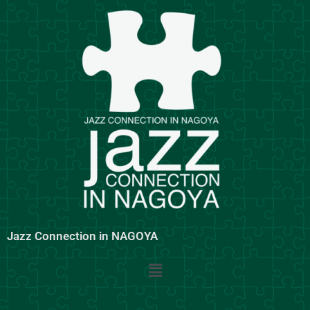
内
容
を
ス
キ
ッ
プ
Jazz Connection in NAGOYA
メ
ニ
ュ
ー