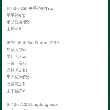
14:00-14:50 平手裕紀Trio
平手裕紀p
祖父江憂貴b
山崎隼d
15:20-16:10 SaxSummit2019
加藤大智as
早川ふみas
三輪一登ts
岩持芳宏bs
平光広太郎p
出宮寛之b
山下佳孝d
16:40-17:20 StingSongbook