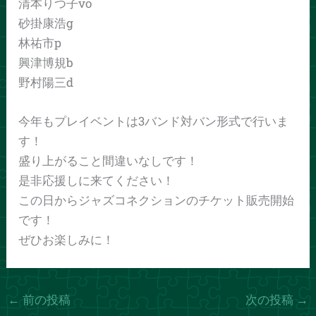
清本りつ子vo
砂掛康浩g
林祐市p
興津博規b
野村陽三d
今年もプレイベントは3バンド対バン形式で行いま
す！
盛り上がること間違いなしです！
是非応援しに来てください！
この日からジャズコネクションのチケット販売開始
です！
ぜひお楽しみに！
←
前の投稿
次の投稿
→