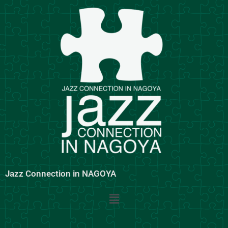
内
容
を
ス
キ
ッ
プ
Jazz Connection in NAGOYA
メ
ニ
ュ
ー