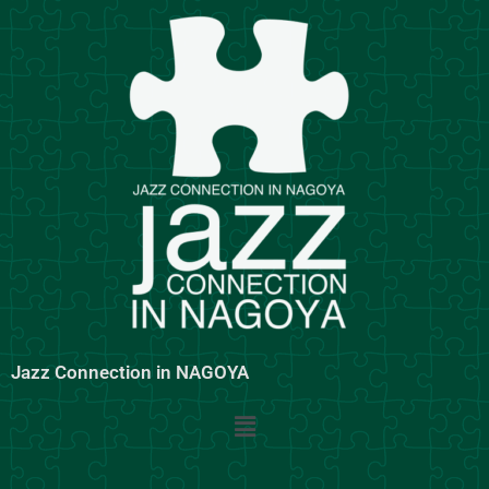
内
容
を
ス
キ
ッ
プ
Jazz Connection in NAGOYA
メ
ニ
ュ
ー