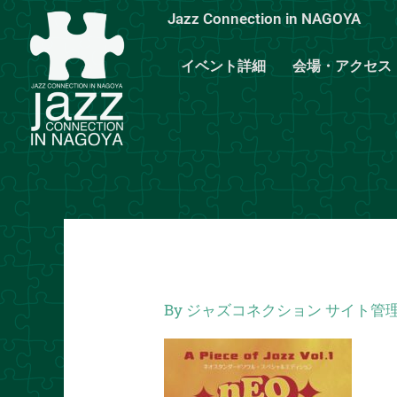
内
Jazz Connection in NAGOYA
容
を
イベント詳細
会場・アクセス
ス
キ
ッ
プ
By
ジャズコネクション サイト管