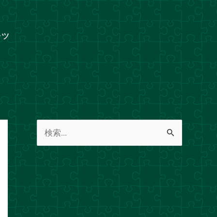
ャツ
検
索
対
象
: