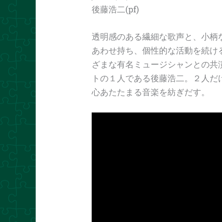
後藤浩二(pf)
透明感のある繊細な歌声と、小柄
あわせ持ち、個性的な活動を続ける
ざまな有名ミュージシャンとの共
トの１人である後藤浩二。２人だ
心あたたまる音楽を紡ぎだす。