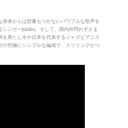
な身体からは想像もつかないパワフルな歌声を
シンガーjunko。そして、国内外問わずさま
演を果たし今や日本を代表するジャズピアニス
けの究極にシンプルな編成で、スリリングかつ