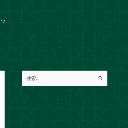
ャツ
検
索
対
象
: