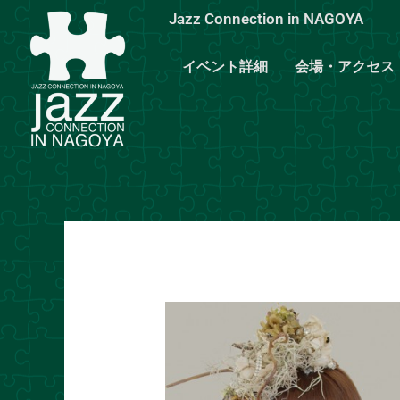
内
Jazz Connection in NAGOYA
容
を
イベント詳細
会場・アクセス
ス
キ
ッ
プ