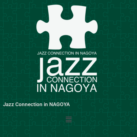
内
容
を
ス
キ
ッ
プ
Jazz Connection in NAGOYA
メ
ニ
ュ
ー