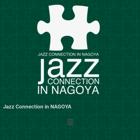
内
容
を
ス
キ
ッ
プ
Jazz Connection in NAGOYA
メ
ニ
ュ
ー