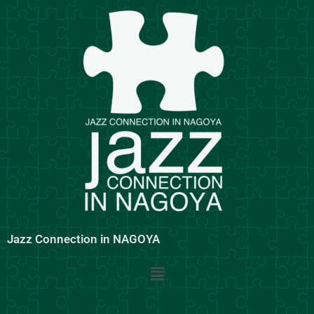
内
容
を
ス
キ
ッ
プ
Jazz Connection in NAGOYA
メ
ニ
ュ
ー