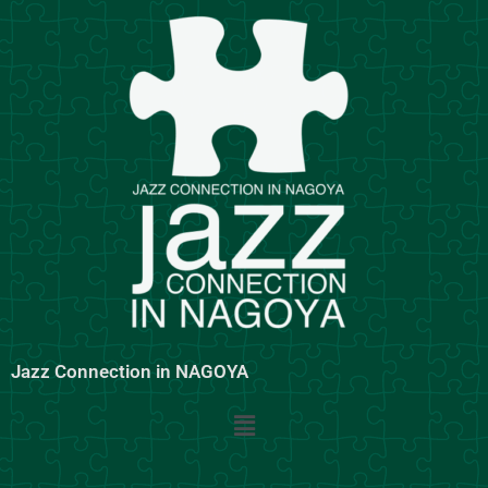
内
容
を
ス
キ
ッ
プ
Jazz Connection in NAGOYA
メ
ニ
ュ
ー