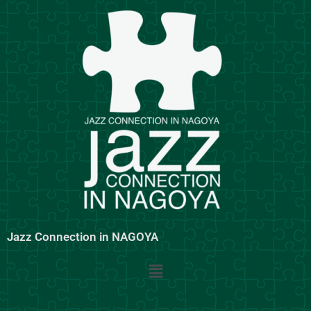
内
容
を
ス
キ
ッ
プ
Jazz Connection in NAGOYA
メ
ニ
ュ
ー