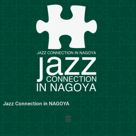
内
容
を
ス
キ
ッ
プ
Jazz Connection in NAGOYA
メ
ニ
ュ
ー