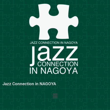
内
容
を
ス
キ
ッ
プ
Jazz Connection in NAGOYA
メ
ニ
ュ
ー