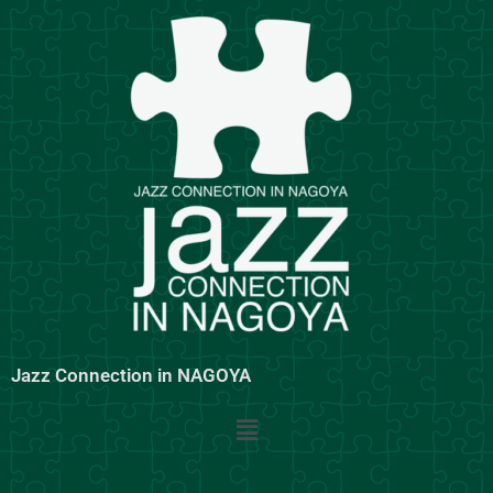
内
容
を
ス
キ
ッ
プ
Jazz Connection in NAGOYA
メ
ニ
ュ
ー