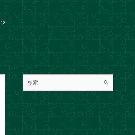
ャツ
検
索
対
象
: