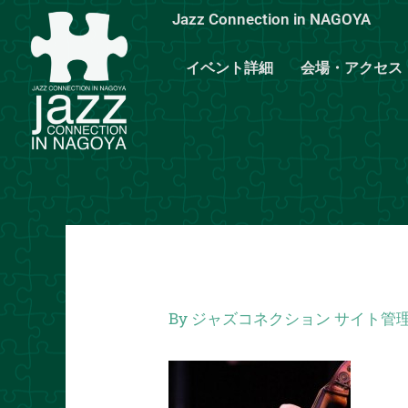
内
Jazz Connection in NAGOYA
容
を
イベント詳細
会場・アクセス
ス
キ
ッ
プ
By
ジャズコネクション サイト管