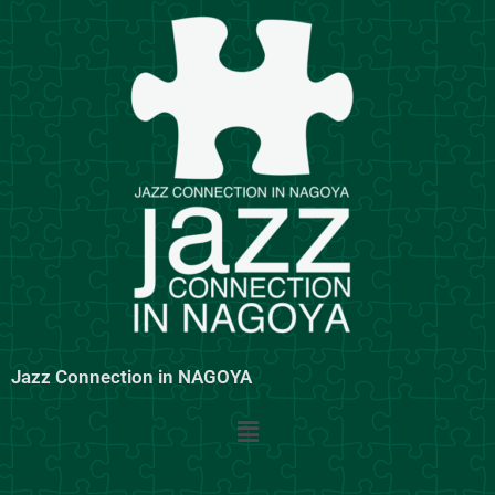
内
容
を
ス
キ
ッ
プ
Jazz Connection in NAGOYA
メ
ニ
ュ
ー