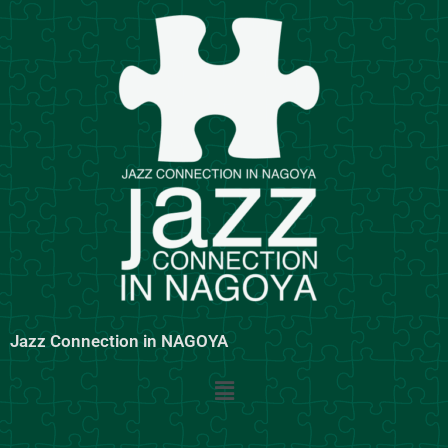
内
容
を
ス
キ
ッ
プ
Jazz Connection in NAGOYA
メ
ニ
ュ
ー