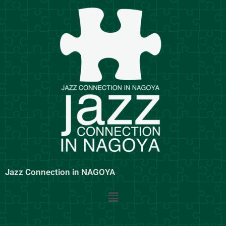
内
容
を
ス
キ
ッ
プ
Jazz Connection in NAGOYA
メ
ニ
ュ
ー