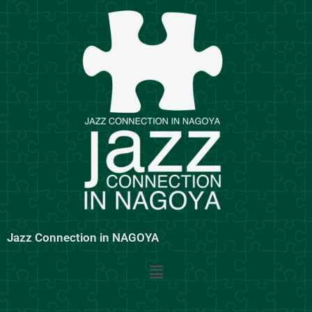
内
容
を
ス
キ
ッ
プ
Jazz Connection in NAGOYA
メ
ニ
ュ
ー