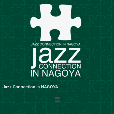
内
容
を
ス
キ
ッ
プ
Jazz Connection in NAGOYA
メ
ニ
ュ
ー