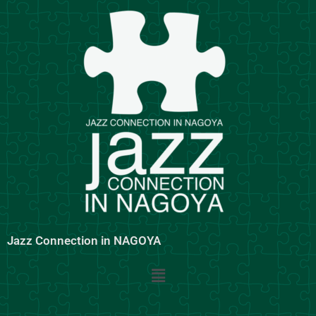
内
容
を
ス
キ
ッ
プ
Jazz Connection in NAGOYA
メ
ニ
ュ
ー