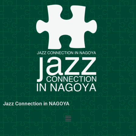
内
容
を
ス
キ
ッ
プ
Jazz Connection in NAGOYA
メ
ニ
ュ
ー