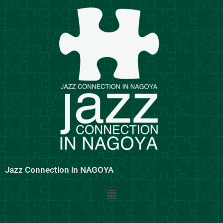
内
容
を
ス
キ
ッ
プ
Jazz Connection in NAGOYA
メ
ニ
ュ
ー