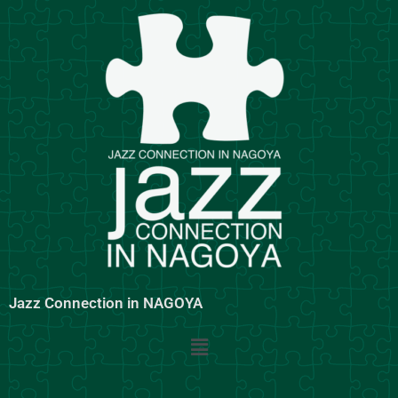
内
容
を
ス
キ
ッ
プ
Jazz Connection in NAGOYA
メ
ニ
ュ
ー