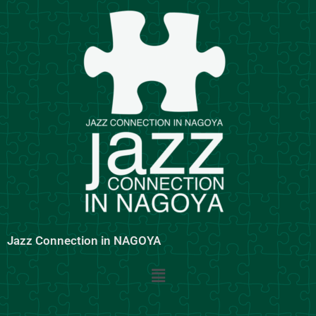
内
容
を
ス
キ
ッ
プ
Jazz Connection in NAGOYA
メ
ニ
ュ
ー