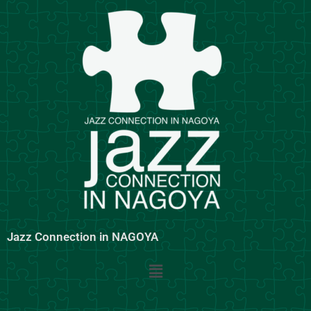
内
容
を
ス
キ
ッ
プ
Jazz Connection in NAGOYA
メ
ニ
ュ
ー