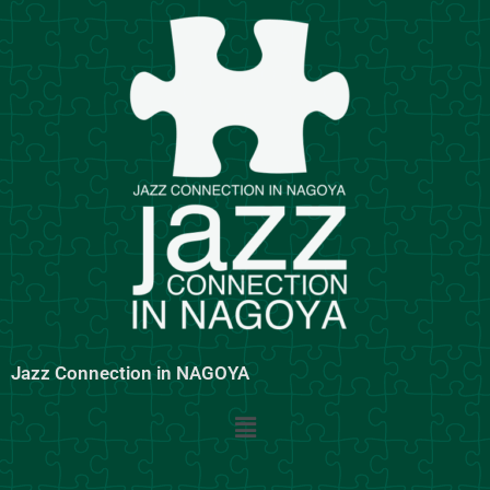
内
容
を
ス
キ
ッ
プ
Jazz Connection in NAGOYA
メ
ニ
ュ
ー