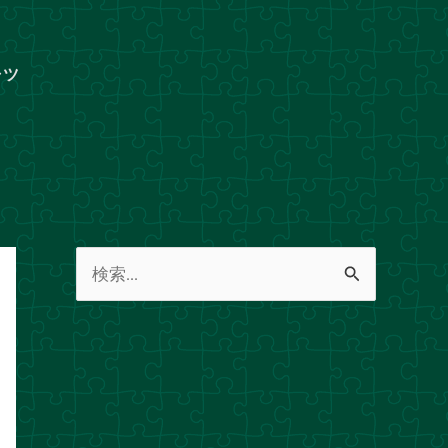
ャツ
検
索
対
象
: