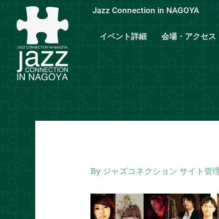
内
Jazz Connection in NAGOYA
容
を
イベント詳細
会場・アクセス
ス
キ
ッ
プ
By
ジャズコネクション サイト管