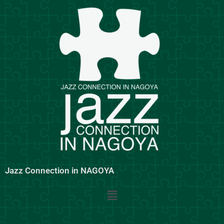
内
容
を
ス
キ
ッ
プ
Jazz Connection in NAGOYA
メ
ニ
ュ
ー