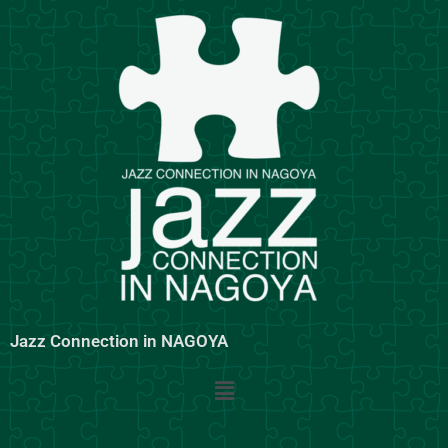
内
容
を
ス
キ
ッ
プ
Jazz Connection in NAGOYA
メ
ニ
ュ
ー