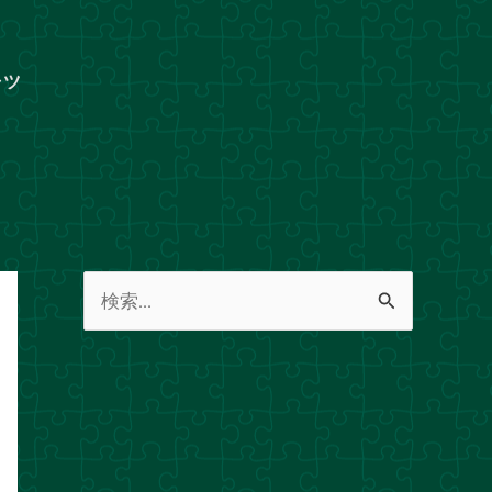
ャツ
検
索
対
象
: