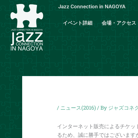
内
Jazz Connection in NAGOYA
容
を
イベント詳細
会場・アクセス
ス
キ
ッ
プ
/
ニュース(2016)
/ By
ジャズコネ
インターネット販売によるチケッ
るため、誠に勝手ではございます