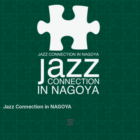
内
容
を
ス
キ
ッ
プ
Jazz Connection in NAGOYA
メ
ニ
ュ
ー