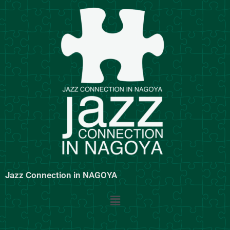
内
容
を
ス
キ
ッ
プ
Jazz Connection in NAGOYA
メ
ニ
ュ
ー