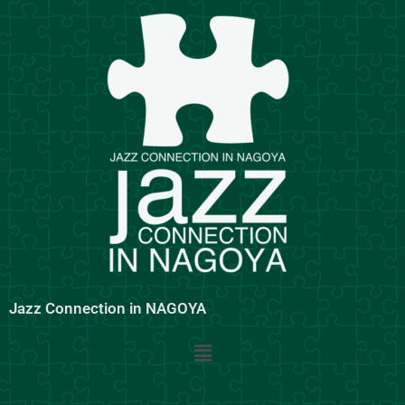
内
容
を
ス
キ
ッ
プ
Jazz Connection in NAGOYA
メ
ニ
ュ
ー