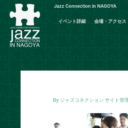
内
Jazz Connection in NAGOYA
容
を
イベント詳細
会場・アクセス
ス
キ
ッ
プ
By
ジャズコネクション サイト管