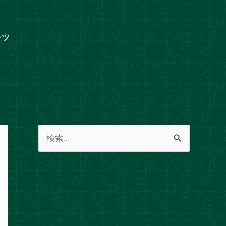
ャツ
検
索
対
象
: